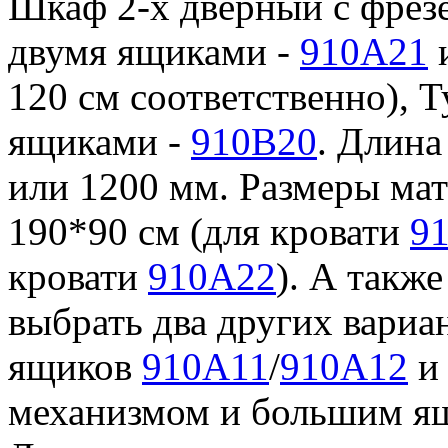
Шкаф 2-х дверный с фрез
двумя ящиками -
910A21
120 см соответственно), 
ящиками -
910B20
. Длина
или 1200 мм. Размеры мат
190*90 см (для кровати
9
кровати
910A22
). А также
выбрать два других вариан
ящиков
910A11
/
910A12
и 
механизмом и большим 