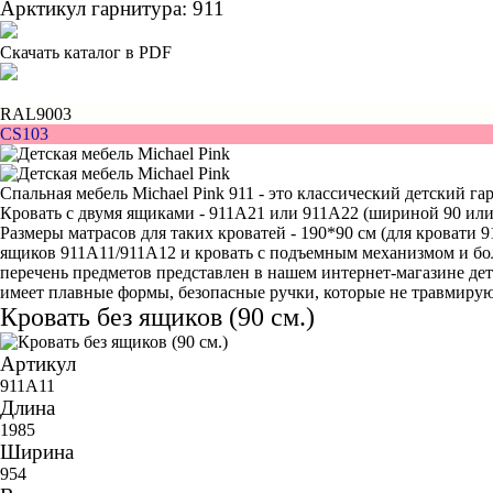
Арктикул гарнитура: 911
Скачать каталог в PDF
RAL9003
CS103
Спальная мебель Michael Pink 911 - это классический детский г
Кровать с двумя ящиками -
911A21
или
911A22
(шириной 90 или 
Размеры матрасов для таких кроватей - 190*90 см (для кровати
9
ящиков
911A11
/
911A12
и кровать с подъемным механизмом и 
перечень предметов представлен в нашем интернет-магазине детс
имеет плавные формы, безопасные ручки, которые не травмирую
Кровать без ящиков (90 см.)
Артикул
911A11
Длина
1985
Ширина
954