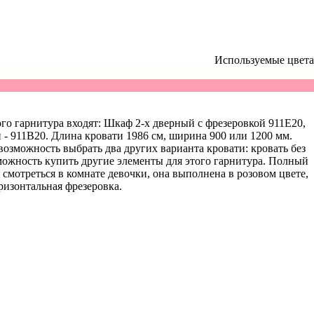
Используемые цвета
того гарнитура входят: Шкаф 2-х дверный с фрезеровкой
911E20
,
 -
911B20
. Длина кровати 1986 см, ширина 900 или 1200 мм.
ь возможность выбрать два других варианта кровати: кровать без
можность купить другие элементы для этого гарнитура. Полный
смотреться в комнате девочки, она выполнена в розовом цвете,
ризонтальная фрезеровка.