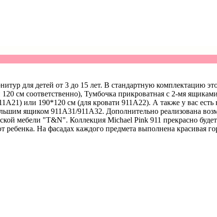
арнитур для детей от 3 до 15 лет. В стандартную комплектацию э
120 см соответственно), Тумбочка прикроватная с 2-мя ящиками
11A21
) или 190*120 см (для кровати
911A22
). А также у вас ест
большим ящиком
911A31
/
911A32
. Дополнительно реализована воз
кой мебели "T&N". Коллекция Michael Pink 911 прекрасно будет 
т ребенка. На фасадах каждого предмета выполнена красивая го